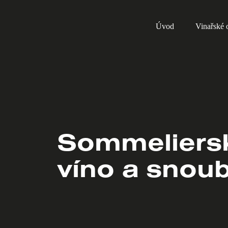
Skip
to
Úvod
Vinařské o
content
Sommeliers
víno a snou