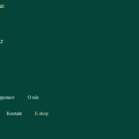
u:
cz
egustace
O nás
Kontakt
E-shop