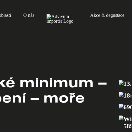
blasti
O nás
Akce & degustace
ké minimum –
13.
bení – moře
18
69
Wi
58