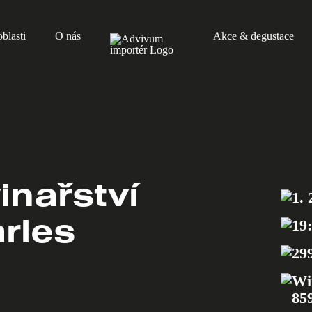
blasti
O nás
Akce & degustace
inařství
1. 
rles
19
29
Wi
85