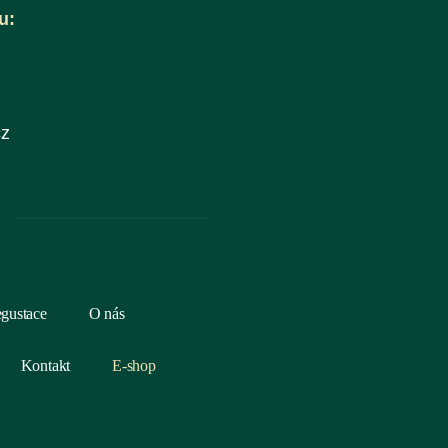
u:
cz
egustace
O nás
Kontakt
E-shop