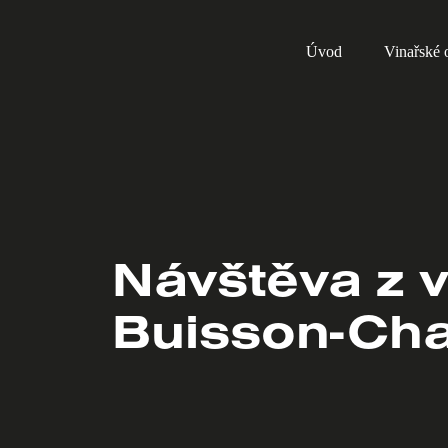
Skip
to
Úvod
Vinařské o
content
Návštěva z v
Buisson-Cha