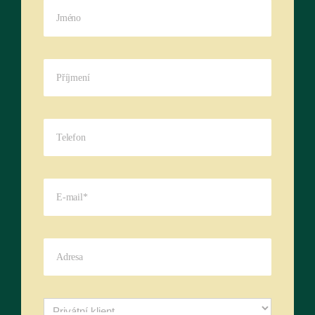
Jméno
Příjmení
Telefon
Billecart-Salmon
E-
mail
www.champagne-billecart.fr
*
Adresa
Client