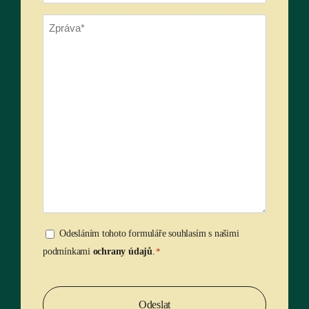
type
Zpráva
*
Champagne Henriot
www.champagne-henriot.com/en/
Consent
Odesláním tohoto formuláře souhlasím s našimi
podmínkami
ochrany údajů
.
*
*