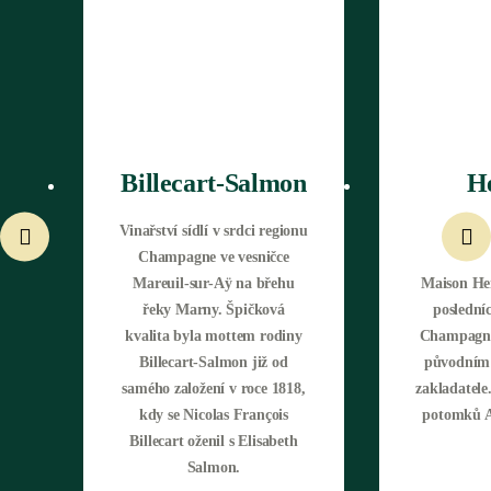
Billecart-Salmon
He
Billecart-Salmon
Vinařství sídlí v srdci regionu
Vinařská oblast Champagne
Champagne ve vesničce
Mareuil-sur-Aÿ na břehu
Maison Hen
řeky Marny. Špičková
posledn
Chci víno od tohoto vinaře
kvalita byla mottem rodiny
Champagne
Billecart-Salmon již od
původním 
samého založení v roce 1818,
zakladatele
kdy se Nicolas François
potomků A
Henriot
Billecart oženil s Elisabeth
Salmon.