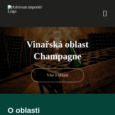
Skip
to
content
Vinařská oblast
Champagne
Více o oblasti
O oblasti