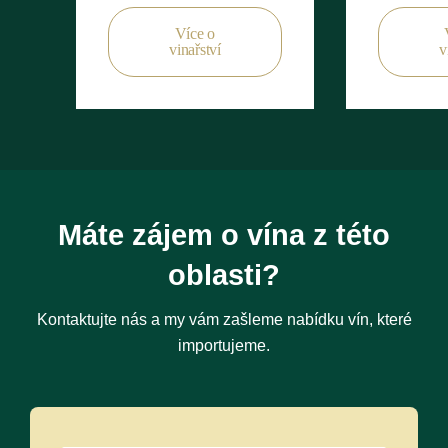
Vinařská oblast Champagne
Více o
vinařství
v
Chci víno od tohoto vinaře
Máte zájem o vína z této
oblasti?
Kontaktujte nás a my vám zašleme nabídku vín, které
importujeme.