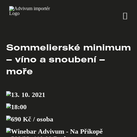
Skip
to
content
Sommelierské minimum
– víno a snoubení –
moře
13. 10. 2021
18:00
690 Kč / osoba
Winebar Advivum - Na Příkopě